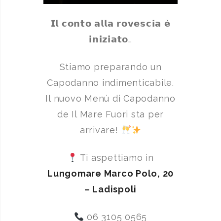
𝗜𝗹 𝗰𝗼𝗻𝘁𝗼 𝗮𝗹𝗹𝗮 𝗿𝗼𝘃𝗲𝘀𝗰𝗶𝗮 𝗲̀
𝗶𝗻𝗶𝘇𝗶𝗮𝘁𝗼…
Stiamo preparando un
Capodanno indimenticabile.
Il nuovo Menù di Capodanno
de Il Mare Fuori sta per
arrivare!
Ti aspettiamo in
Lungomare Marco Polo, 20
– Ladispoli
06 3105 0565