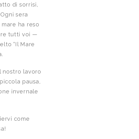
to di sorrisi,
 Ogni sera
a mare ha reso
re tutti voi —
elto “Il Mare
a.
l nostro lavoro
piccola pausa,
ione invernale
liervi come
sa!