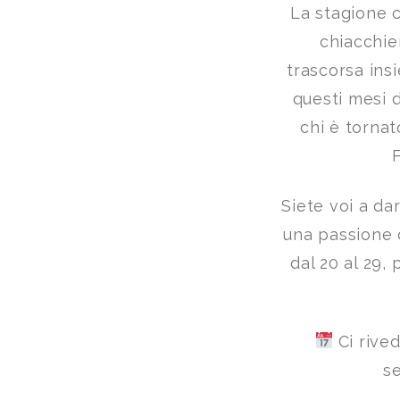
La stagione c
chiacchie
trascorsa ins
questi mesi 
chi è tornat
F
Siete voi a da
una passione 
dal 20 al 29,
Ci rived
se