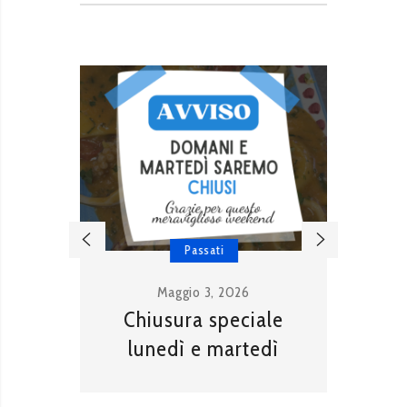
Passati
Maggio 3, 2026
Chiusura speciale
C
lunedì e martedì
ma