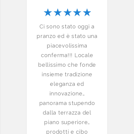
Ci sono stato oggi a
Consi
pranzo ed è stato una
mang
piacevolissima
per
conferma!!! Locale
accog
bellissimo che fonde
perf
insieme tradizione
co
eleganza ed
ritor
innovazione…
panorama stupendo
dalla terrazza del
piano superiore…
prodotti e cibo