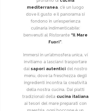
profumo di
cucina
mediterranea
, c’è un luogo
dove il gusto e il panorama si
fondono in un’esperienza
culinaria indimenticabile:
benvenuti al Ristorante
“Il Mare
Fuori”
.
Immersi in un’atmosfera unica, vi
invitiamo a lasciarvi trasportare
dai
sapori autentici
del nostro
menu, dove la freschezza degli
ingredienti incontra la creatività
della nostra cucina. Dai piatti
tradizionali della
cucina italiana
ai tesori del mare preparati con
maestria, ogni boccone è un