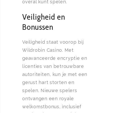
overal kunt spelen.
Veiligheid en
Bonussen
Veiligheid staat voorop bij
Wildrobin Casino. Met
geavanceerde encryptie en
licenties van betrouwbare
autoriteiten, kun je met een
gerust hart storten en
spelen. Nieuwe spelers
ontvangen een royale
welkomstbonus, inclusief