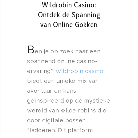
Wildrobin Casino:
Ontdek de Spanning
van Online Gokken
B
en je op zoek naar een
spannend online casino-
ervaring?
Wildrobin casino
biedt een unieke mix van
avontuur en kans,
geïnspireerd op de mystieke
wereld van wilde robins die
door digitale bossen
fladderen. Dit platform