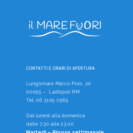
CONTATTI E ORARI DI APERTURA
Lungomare Marco Polo, 20
00055 – Ladispoli RM
Tel:
06 3105 0565
Dal lunedì alla domenica
dalle 7.30 alle 23.00
Martedì – Riposo settimanale