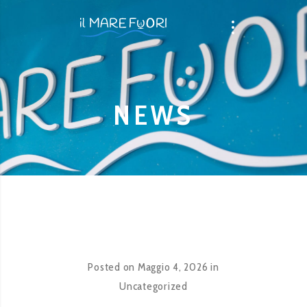
NEWS
Posted on
Maggio 4, 2026
in
Uncategorized