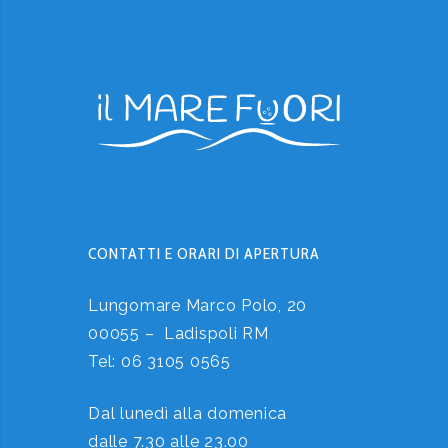
CONTATTI E ORARI DI APERTURA
Lungomare Marco Polo, 20
00055 – Ladispoli RM
Tel:
06 3105 0565
Dal lunedì alla domenica
dalle 7.30 alle 23.00