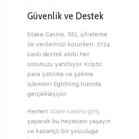
Güvenlik ve Destek
Stake Casino, SSL şifreleme
ile verilerinizi korurken, 7/24
canlı destek ekibi her
sorunuzu yanıtlıyor. Kripto
para yatırma ve çekme
işlemleri lightning hızında
gerçekleşiyor.
Hemen
stake casino giriş
yaparak bu heyecanı yaşayın
ve kazançlı bir yolculuğa