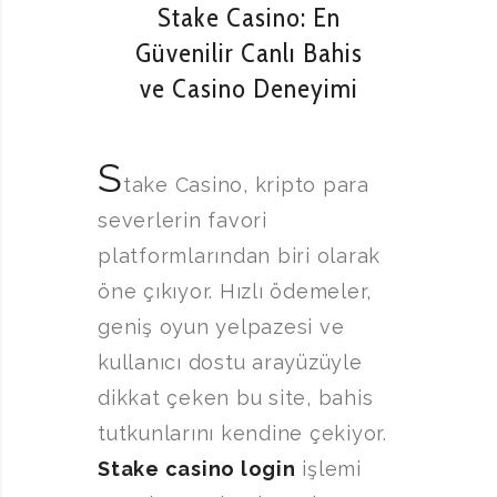
Stake Casino: En
Güvenilir Canlı Bahis
ve Casino Deneyimi
S
take Casino, kripto para
severlerin favori
platformlarından biri olarak
öne çıkıyor. Hızlı ödemeler,
geniş oyun yelpazesi ve
kullanıcı dostu arayüzüyle
dikkat çeken bu site, bahis
tutkunlarını kendine çekiyor.
Stake casino login
işlemi