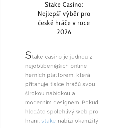
Stake Casino:
Nejlepší výběr pro
české hráče v roce
2026
S
take casino je jednou z
nejoblíbenějších online
herních platforem, která
přitahuje tisíce hráčů svou
širokou nabídkou a
moderním designem. Pokud
hledáte spolehlivý web pro
hraní,
stake
nabízí okamžitý