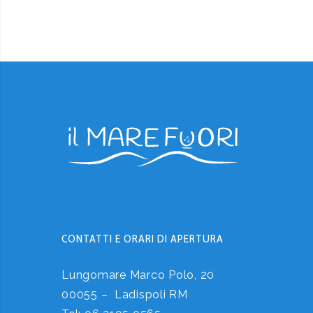
CONTATTI E ORARI DI APERTURA
Lungomare Marco Polo, 20
00055 – Ladispoli RM