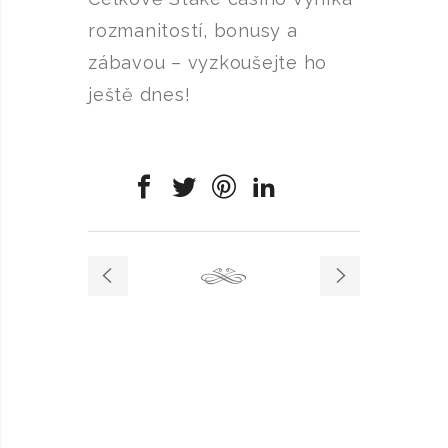
rozmanitostí, bonusy a
zábavou – vyzkoušejte ho
ještě dnes!