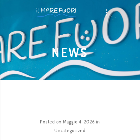
NEWS
Posted on
Maggio 4, 2026
in
Uncategorized