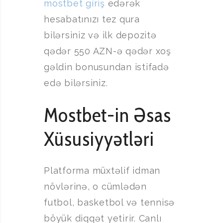
mostbet giriş
edərək
hesabatınızı tez qura
bilərsiniz və ilk depozitə
qədər 550 AZN-ə qədər xoş
gəldin bonusundan istifadə
edə bilərsiniz.
Mostbet-in Əsas
Xüsusiyyətləri
Platforma müxtəlif idman
növlərinə, o cümlədən
futbol, basketbol və tennisə
böyük diqqət yetirir. Canlı