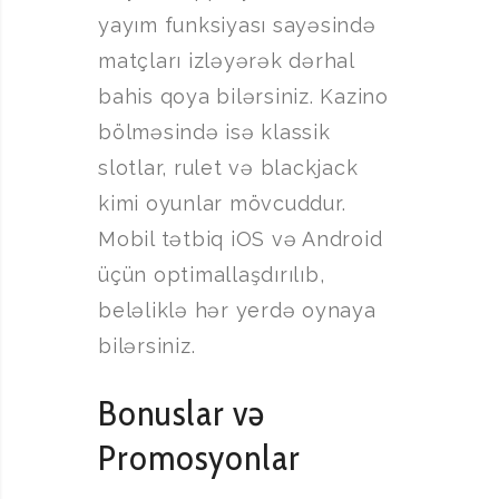
yayım funksiyası sayəsində
matçları izləyərək dərhal
bahis qoya bilərsiniz. Kazino
bölməsində isə klassik
slotlar, rulet və blackjack
kimi oyunlar mövcuddur.
Mobil tətbiq iOS və Android
üçün optimallaşdırılıb,
beləliklə hər yerdə oynaya
bilərsiniz.
Bonuslar və
Promosyonlar