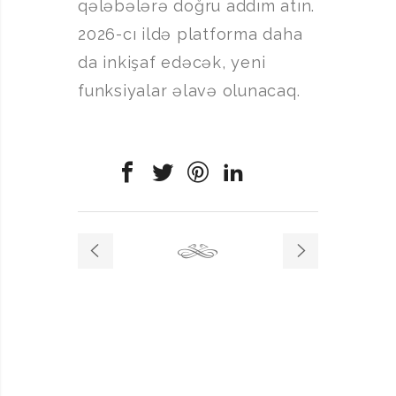
qələbələrə doğru addım atın.
2026-cı ildə platforma daha
da inkişaf edəcək, yeni
funksiyalar əlavə olunacaq.