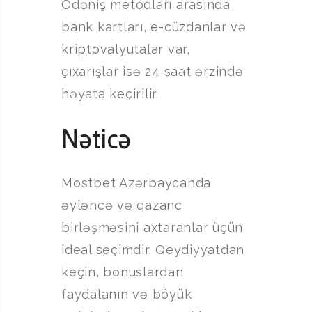
Ödəniş metodları arasında
bank kartları, e-cüzdanlar və
kriptovalyutalar var,
çıxarışlar isə 24 saat ərzində
həyata keçirilir.
Nəticə
Mostbet Azərbaycanda
əyləncə və qazanc
birləşməsini axtaranlar üçün
ideal seçimdir. Qeydiyyatdan
keçin, bonuslardan
faydalanın və böyük