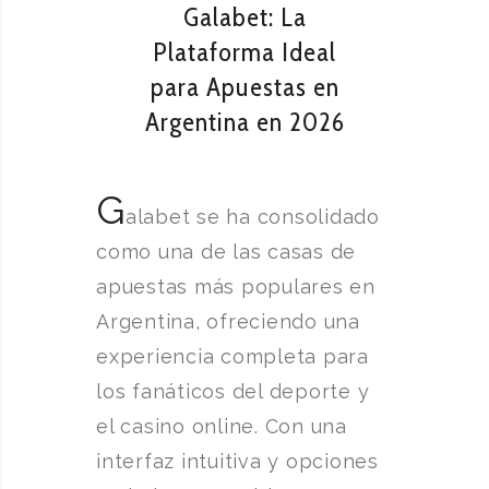
Galabet: La
Plataforma Ideal
para Apuestas en
Argentina en 2026
G
alabet se ha consolidado
como una de las casas de
apuestas más populares en
Argentina, ofreciendo una
experiencia completa para
los fanáticos del deporte y
el casino online. Con una
interfaz intuitiva y opciones