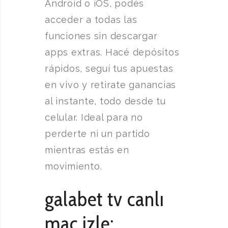
Android o iOS, podés
acceder a todas las
funciones sin descargar
apps extras. Hacé depósitos
rápidos, seguí tus apuestas
en vivo y retirate ganancias
al instante, todo desde tu
celular. Ideal para no
perderte ni un partido
mientras estás en
movimiento.
galabet tv canlı
maç izle: