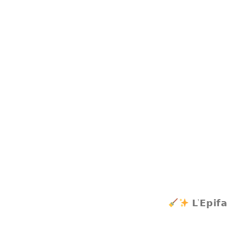
𝗟’𝗘𝗽𝗶𝗳