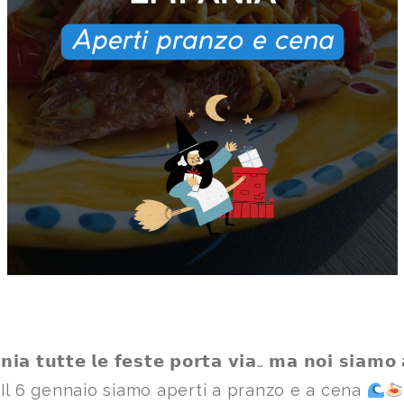
𝗻𝗶𝗮 𝘁𝘂𝘁𝘁𝗲 𝗹𝗲 𝗳𝗲𝘀𝘁𝗲 𝗽𝗼𝗿𝘁𝗮 𝘃𝗶𝗮… 𝗺𝗮 𝗻𝗼𝗶 𝘀𝗶𝗮𝗺𝗼 
Il 6 gennaio siamo aperti a pranzo e a cena