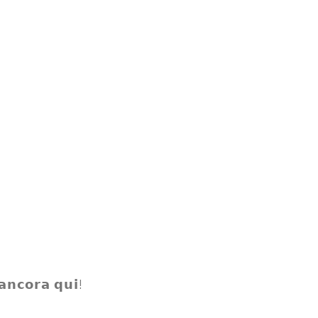
𝗮𝗻𝗰𝗼𝗿𝗮 𝗾𝘂𝗶!