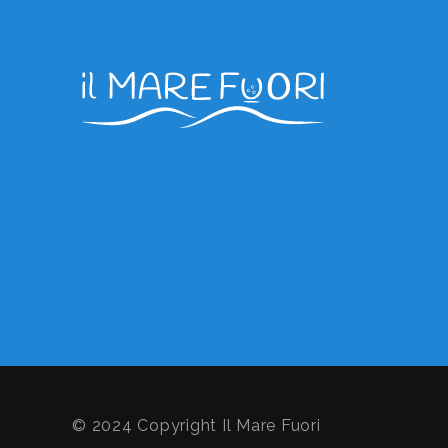
© 2024 Copyright Il Mare Fuori