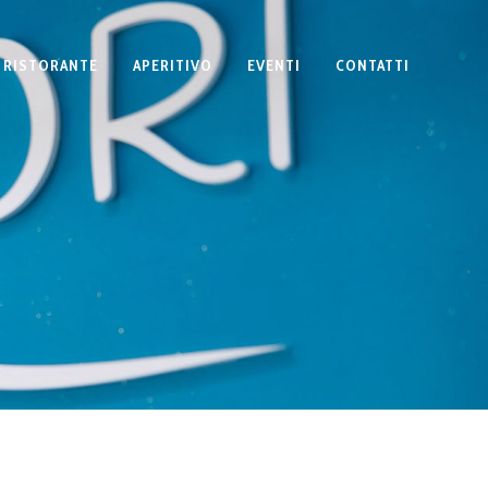
RISTORANTE
APERITIVO
EVENTI
CONTATTI