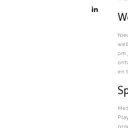
We
Nie
wel
om 
ont
en 
Sp
Met
Pla
pro