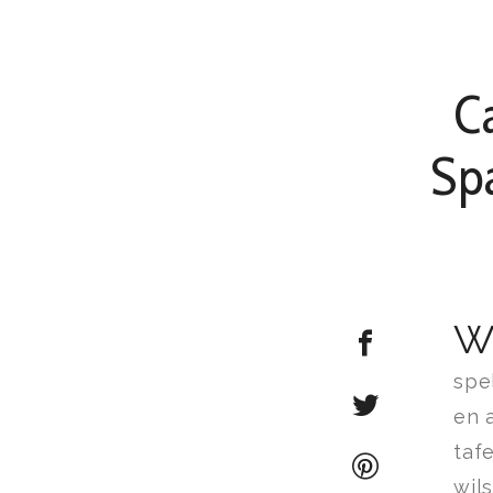
C
Sp
spe
en 
tafe
wils