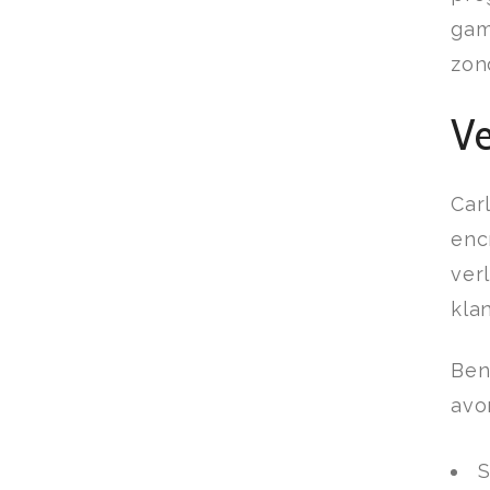
gam
zon
Ve
Car
enc
ver
klan
Ben
avo
S