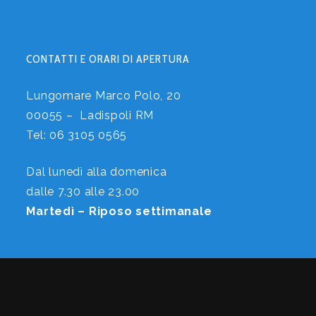
CONTATTI E ORARI DI APERTURA
Lungomare Marco Polo, 20
00055 – Ladispoli RM
Tel:
06 3105 0565
Dal lunedì alla domenica
dalle 7.30 alle 23.00
Martedì – Riposo settimanale