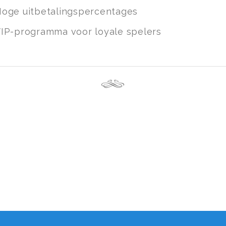
oge uitbetalingspercentages
IP-programma voor loyale spelers