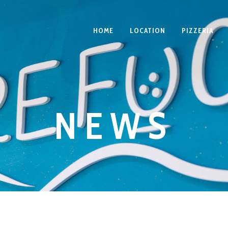
HOME
LOCATION
PIZZERIA
NEWS