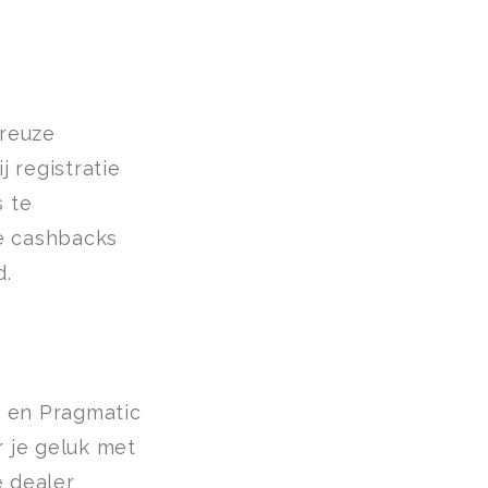
ereuze
ij registratie
s te
e cashbacks
d.
t en Pragmatic
r je geluk met
e dealer